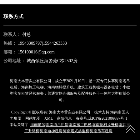
联系方式
联系人：
付总
热线：
19943309797|15944263333
邮箱：
156100016@qq.com
公司地址：
城西镇丘海警苑C栋2502房
海南大本营实业有限公司，成立于2021月10日，是一家专门从事海南塔吊
租赁、海南施工电梯、海南物料提升机。建筑工程机械与设备租赁；小微
型客车租赁经营服务；普通货物仓储服务及配件服务于一体的大型租赁公
司。
CopyRight © 版权所有:
海南大本营实业有限公司
技术支持:
海南南国人
力集团
网站地图
XML
商情信息
备案号:
琼ICP备2021009397号-1
本站关键字:
海南塔吊|海南塔吊租赁|海南施工电梯|海南物料提升机|海南施
工升降机|海南电梯租赁|海南塔式起重机|海南吊车租赁