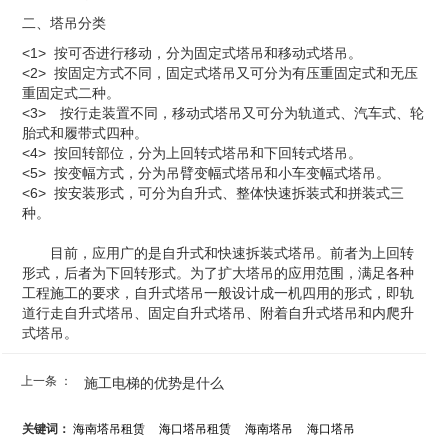
二、塔吊分类
<1> 按可否进行移动，分为固定式塔吊和移动式塔吊。
<2> 按固定方式不同，固定式塔吊又可分为有压重固定式和无压
重固定式二种。
<3> 按行走装置不同，移动式塔吊又可分为轨道式、汽车式、轮
胎式和履带式四种。
<4> 按回转部位，分为上回转式塔吊和下回转式塔吊。
<5> 按变幅方式，分为吊臂变幅式塔吊和小车变幅式塔吊。
<6> 按安装形式，可分为自升式、整体快速拆装式和拼装式三
种。
目前，应用广的是自升式和快速拆装式塔吊。前者为上回转
形式，后者为下回转形式。为了扩大塔吊的应用范围，满足各种
工程施工的要求，自升式塔吊一般设计成一机四用的形式，即轨
道行走自升式塔吊、固定自升式塔吊、附着自升式塔吊和内爬升
式塔吊。
上一条 ：
施工电梯的优势是什么
关键词：
海南塔吊租赁
海口塔吊租赁
海南塔吊
海口塔吊