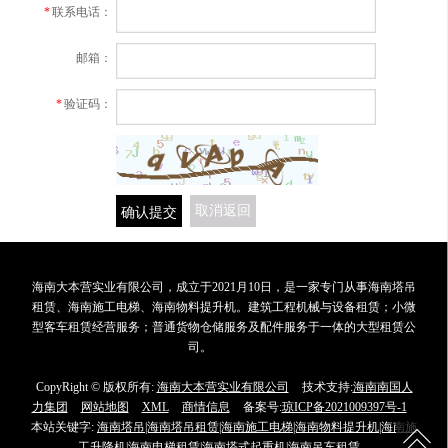
*
联系电话：
邮箱：
*
验证码：
确认提交
取消返回
海南大本营实业有限公司，成立于2021月10日，是一家专门从事海南塔吊
租赁、海南施工电梯、海南物料提升机。建筑工程机械与设备租赁；小微
型客车租赁经营服务；普通货物仓储服务及配件服务于一体的大型租赁公
司。
CopyRight © 版权所有:
海南大本营实业有限公司
技术支持:
海南南国人
力集团
网站地图
XML
商情信息
备案号:
琼ICP备2021009397号-1
本站关键字:
海南塔吊|海南塔吊租赁|海南施工电梯|海南物料提升机|海南施
工升降机|海南电梯租赁|海南塔式起重机|海南吊车租赁