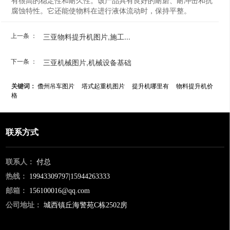
有很高的稳定性和耐久性。该产品具有良好的耐磨、耐冲击和抗
腐蚀特性。它还能使物料在进行液体流动时，保持平整。
上一条 ：
三亚物料提升机图片,施工...
下一条 ：
三亚机械图片,机械设备基础
关键词：
儋州吊车图片
塔式起重机图片
提升机哪里有
物料提升机价
格
联系方式
联系人：
付总
热线：
19943309797|15944263333
邮箱：
156100016@qq.com
公司地址：
城西镇丘海警苑C栋2502房