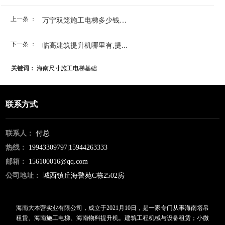
上一条 ：
万宁双笼施工电梯多少钱一...
下一条 ：
临高建筑提升机哪里有,提...
关键词：
海南尺寸施工电梯基础
联系方式
联系人：
付总
热线：
19943309797|15944263333
邮箱：
156100016@qq.com
公司地址：
城西镇丘海警苑C栋2502房
海南大本营实业有限公司，成立于2021月10日，是一家专门从事海南塔吊
租赁、海南施工电梯、海南物料提升机。建筑工程机械与设备租赁；小微