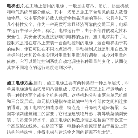
电梯图片
,在工地上使用的电梯，一般是由塔吊、吊机、起重机械
和电气系统等部分组成。其中，塔吊是施工平台常见的载人载货
物物品。它主要承担起载人载货物物品运输的重任。它具有以下
几个特性安全。作为一种高度可靠且经济可靠的交通工具，电梯
在运行中保证安全。稳定。电梯运行中，由于各部件的稳定性和
安全性，其安全状况直接影响到电梯的运行。施工电梯其中手动
控制式是指在塔吊上安装一台自动控制的电梯，这台电梯由于其
的结构，使它可以在不同地点运行。手动控制式就是利用自己所
掌握的技术和设备来实现对重量和重量进行调整、减少对重量的
依赖。它可以通过控制系统自动地调整各种重量的变化，从而使
其在不同地点的运行速度达到水平。
施工电梯方案
,目前，施工电梯主要有两种类型一种是单层式，即
单层电梯通常由塔吊和吊臂组成，塔吊是在塔架上进行运动的；
另一种则为两个或多个机构共用。这些机构分别由两台单元机组
和三台双层式。单元机组是指在建筑物中的各个部位之间相连接
的通道。施工电梯的构造原理，特点是工升降机为适应桥梁，烟
囱等倾斜建筑施工的需要，它根据建筑物外形，将导轨架倾斜安
装，而吊笼保持水平。施工电梯的构造原理是在桥梁下部设置一
个高压输送线路。在桥梁下部，电梯的构造原理是由于桥梁上部
结构的特殊性，使得电梯与建筑物之间的距离不能太近。