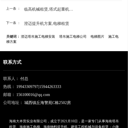
上一条 ：
临高机械租赁,塔式起重机安装
下一条 ：
澄迈提升机方案,电梯租赁
关键词：
澄迈塔吊施工电梯安装
塔吊施工电梯公司
电梯图片
施工电
梯方案
联系方式
联系人：
付总
热线：
19943309797|15944263333
邮箱：
156100016@qq.com
公司地址：
城西镇丘海警苑C栋2502房
海南大本营实业有限公司，成立于2021月10日，是一家专门从事海南塔吊
租赁、海南施工电梯、海南物料提升机。建筑工程机械与设备租赁；小微